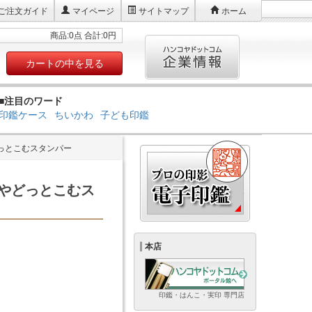
ご注文ガイド
マイページ
サイトマップ
ホーム
商品:0点 合計:0円
カートの中を見る
■注目のワード
印鑑ケース
ちいかわ
子ども印鑑
っとこむスタンパー
やどっとこむス
本店
印鑑・はんこ・実印 専門店