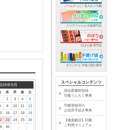
ノベルティに！名入れメモ帳
クリアファイル 印刷専門店
のぼり旗 専門店
オリジナル 手提げ袋の製作
スペシャルコンテンツ
2026年9月
国会図書館登録
火
水
木
金
土
印鑑うんちく事典
1
2
3
4
5
印鑑登録等の
8
9
10
11
12
お役所手続き事典
5
16
17
18
19
2
23
24
25
26
【徹底解説】印鑑
ご利用マニュアル
9
30