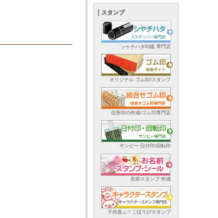
スタンプ
シャチハタ印鑑 専門店
オリジナル ゴム印/スタンプ
住所印の作成/ゴム印専門店
サンビー 日付印/回転印
名前スタンプ 作成
子供喜ぶ！ごほうびスタンプ