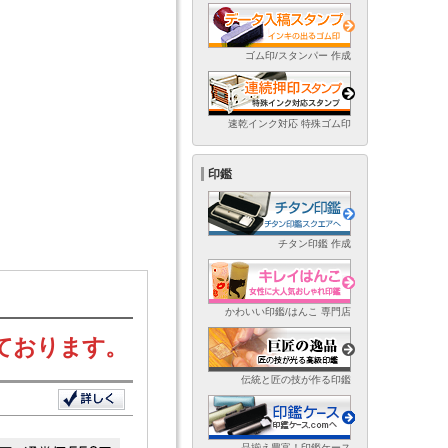
ゴム印/スタンパー 作成
速乾インク対応 特殊ゴム印
印鑑
チタン印鑑 作成
かわいい印鑑/はんこ 専門店
ております。
伝統と匠の技が作る印鑑
品揃え豊富！印鑑ケース