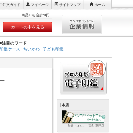
ご注文ガイド
マイページ
サイトマップ
ホーム
商品:0点 合計:0円
カートの中を見る
■注目のワード
印鑑ケース
ちいかわ
子ども印鑑
ー
本店
印鑑・はんこ・実印 専門店