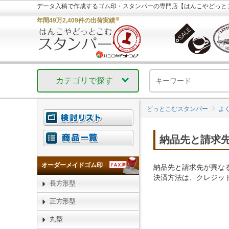
データ入稿で作成するゴム印・スタンパーの専門店【はんこやどっと
※
年間49万2,409件の出荷実績
カテゴリで探す
どっとこむスタンパー
よ
納品先と請求
オーダーメイドゴム印
納品先と請求先が異な
決済方法は、クレジッ
長方形型
正方形型
丸型