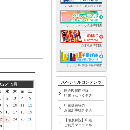
ノベルティに！名入れメモ帳
クリアファイル 印刷専門店
のぼり旗 専門店
オリジナル 手提げ袋の製作
スペシャルコンテンツ
2026年9月
国会図書館登録
火
水
木
金
土
印鑑うんちく事典
1
2
3
4
5
8
9
10
11
12
印鑑登録等の
お役所手続き事典
5
16
17
18
19
2
23
24
25
26
【徹底解説】印鑑
ご利用マニュアル
9
30