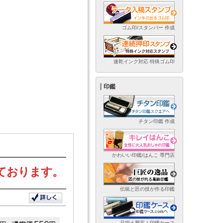
ゴム印/スタンパー 作成
速乾インク対応 特殊ゴム印
印鑑
チタン印鑑 作成
かわいい印鑑/はんこ 専門店
ております。
伝統と匠の技が作る印鑑
品揃え豊富！印鑑ケース