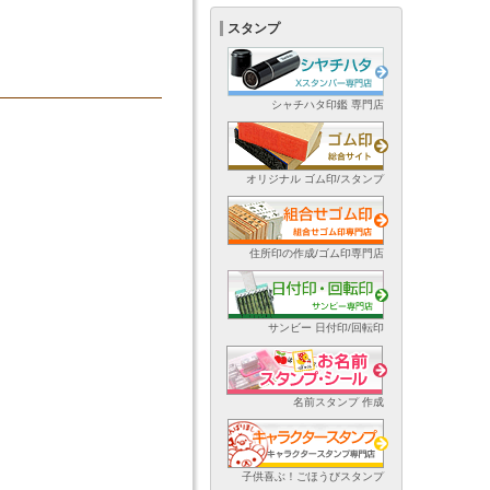
スタンプ
シャチハタ印鑑 専門店
オリジナル ゴム印/スタンプ
住所印の作成/ゴム印専門店
サンビー 日付印/回転印
名前スタンプ 作成
子供喜ぶ！ごほうびスタンプ