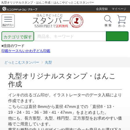
丸型オリジナルスタンプ・はんこ作成｜はんこやどっとこむスタンパー
会員登録
マイページ
カテゴリで探す
■注目のワード
印鑑ケース
ちいかわ
子ども印鑑
どっとこむスタンパー
丸型
丸型オリジナルスタンプ・はんこ
作成
インキの出るゴム印が、イラストレーターのデータ入稿により
作成できます。
こちらには直径 8mmから直径 47mmまでの「直径8・13・
19・24・31・36・38・41・47mm」をまとめました。
他にも、長方形型、丸型、楕円型、正方形型をお求めやすい価
格でご用意しています。
豊富な種類の中よりデザインや用途に合った商品をお選び下さ