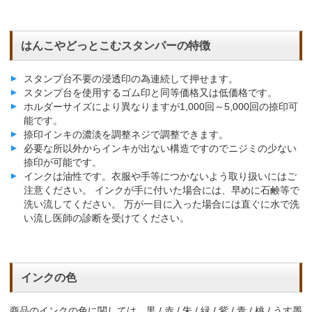
はんこやどっとこむスタンパーの特徴
スタンプ台不要の浸透印の為連続して押せます。
スタンプ台を使用するゴム印と同等価格又は低価格です。
ホルダーサイズにより異なりますが1,000回～5,000回の捺印可
能です。
捺印インキの濃淡を調整ネジで調整できます。
必要な所以外からインキが出ない構造ですのでニジミの少ない
捺印が可能です。
インクは油性です。衣服や手等につかないよう取り扱いにはご
注意ください。 インクが手に付いた場合には、早めに石鹸等で
洗い流してください。 万が一目に入った場合には直ぐに水で洗
い流し医師の診断を受けてください。
インクの色
商品のインクの色に関しては、黒 / 赤 / 朱 / 緑 / 紫 / 青 / 桃 / うす墨