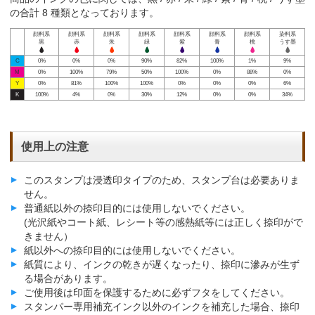
の合計 8 種類となっております。
顔料系
顔料系
顔料系
顔料系
顔料系
顔料系
顔料系
染料系
黒
赤
朱
緑
紫
青
桃
うす墨
C
0%
0%
0%
90%
82%
100%
1%
9%
M
0%
100%
79%
50%
100%
0%
88%
0%
Y
0%
81%
100%
100%
0%
0%
0%
6%
K
100%
4%
0%
30%
12%
0%
0%
34%
使用上の注意
このスタンプは浸透印タイプのため、スタンプ台は必要ありま
せん。
普通紙以外の捺印目的には使用しないでください。
(光沢紙やコート紙、レシート等の感熱紙等には正しく捺印がで
きません）
紙以外への捺印目的には使用しないでください。
紙質により、インクの乾きが遅くなったり、捺印に滲みが生ず
る場合があります。
ご使用後は印面を保護するために必ずフタをしてください。
スタンパー専用補充インク以外のインクを補充した場合、捺印