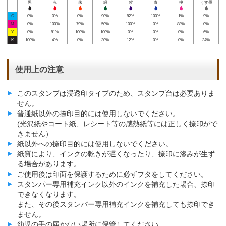
黒
赤
朱
緑
紫
青
桃
うす墨
C
0%
0%
0%
90%
82%
100%
1%
9%
M
0%
100%
79%
50%
100%
0%
88%
0%
Y
0%
81%
100%
100%
0%
0%
0%
6%
K
100%
4%
0%
30%
12%
0%
0%
34%
使用上の注意
このスタンプは浸透印タイプのため、スタンプ台は必要ありま
せん。
普通紙以外の捺印目的には使用しないでください。
(光沢紙やコート紙、レシート等の感熱紙等には正しく捺印がで
きません）
紙以外への捺印目的には使用しないでください。
紙質により、インクの乾きが遅くなったり、捺印に滲みが生ず
る場合があります。
ご使用後は印面を保護するために必ずフタをしてください。
スタンパー専用補充インク以外のインクを補充した場合、捺印
できなくなります。
また、その後スタンパー専用補充インクを補充しても捺印でき
ません。
幼児の手の届かない場所に保管してください。