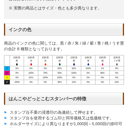
※ 実際の商品とはサイズ・色とも多少異なります。
インクの色
商品のインクの色に関しては、黒 / 赤 / 朱 / 緑 / 紫 / 青 / 桃 / うす墨
の合計 8 種類となっております。
顔料系
顔料系
顔料系
顔料系
顔料系
顔料系
顔料系
染料系
黒
赤
朱
緑
紫
青
桃
うす墨
C
0%
0%
0%
90%
82%
100%
1%
9%
M
0%
100%
79%
50%
100%
0%
88%
0%
Y
0%
81%
100%
100%
0%
0%
0%
6%
K
100%
4%
0%
30%
12%
0%
0%
34%
はんこやどっとこむスタンパーの特徴
スタンプ台不要の浸透印の為連続して押せます。
スタンプ台を使用するゴム印と同等価格又は低価格です。
ホルダーサイズにより異なりますが1,000回～5,000回の捺印可