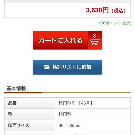
3,630
円
（税込）
+36ポイント還元
検討リストに追加
基本情報
品番
楕円型印 【45号】
型
楕円型
印面サイズ
40 × 28mm