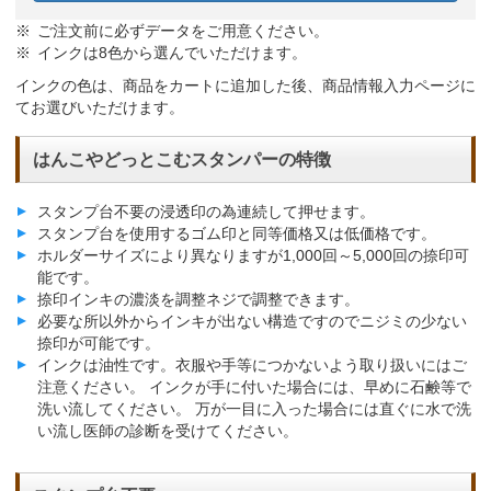
ご注文前に必ずデータをご用意ください。
インクは8色から選んでいただけます。
インクの色は、商品をカートに追加した後、商品情報入力ページに
てお選びいただけます。
はんこやどっとこむスタンパーの特徴
スタンプ台不要の浸透印の為連続して押せます。
スタンプ台を使用するゴム印と同等価格又は低価格です。
ホルダーサイズにより異なりますが1,000回～5,000回の捺印可
能です。
捺印インキの濃淡を調整ネジで調整できます。
必要な所以外からインキが出ない構造ですのでニジミの少ない
捺印が可能です。
インクは油性です。衣服や手等につかないよう取り扱いにはご
注意ください。 インクが手に付いた場合には、早めに石鹸等で
洗い流してください。 万が一目に入った場合には直ぐに水で洗
い流し医師の診断を受けてください。