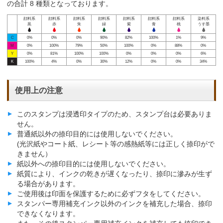
の合計 8 種類となっております。
顔料系
顔料系
顔料系
顔料系
顔料系
顔料系
顔料系
染料系
黒
赤
朱
緑
紫
青
桃
うす墨
C
0%
0%
0%
90%
82%
100%
1%
9%
M
0%
100%
79%
50%
100%
0%
88%
0%
Y
0%
81%
100%
100%
0%
0%
0%
6%
K
100%
4%
0%
30%
12%
0%
0%
34%
使用上の注意
このスタンプは浸透印タイプのため、スタンプ台は必要ありま
せん。
普通紙以外の捺印目的には使用しないでください。
(光沢紙やコート紙、レシート等の感熱紙等には正しく捺印がで
きません）
紙以外への捺印目的には使用しないでください。
紙質により、インクの乾きが遅くなったり、捺印に滲みが生ず
る場合があります。
ご使用後は印面を保護するために必ずフタをしてください。
スタンパー専用補充インク以外のインクを補充した場合、捺印
できなくなります。