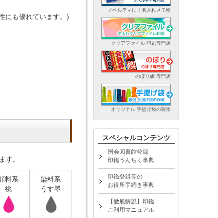
ノベルティに！名入れメモ帳
性にも優れています。)
クリアファイル 印刷専門店
のぼり旗 専門店
オリジナル 手提げ袋の製作
スペシャルコンテンツ
国会図書館登録
ります。
印鑑うんちく事典
印鑑登録等の
顔料系
染料系
お役所手続き事典
桃
うす墨
【徹底解説】印鑑
ご利用マニュアル