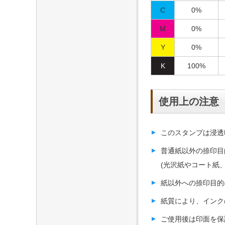
C
0%
M
0%
Y
0%
K
100%
使用上の注意
このスタンプは浸透
普通紙以外の捺印目
(光沢紙やコート紙
紙以外への捺印目的
紙質により、インク
ご使用後は印面を保