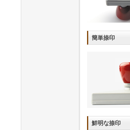
簡単捺印
鮮明な捺印