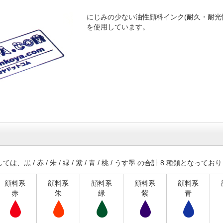
にじみの少ない油性顔料インク(耐久・耐光
を使用しています。
黒 / 赤 / 朱 / 緑 / 紫 / 青 / 桃 / うす墨 の合計 8 種類となってお
顔料系
顔料系
顔料系
顔料系
顔料系
赤
朱
緑
紫
青