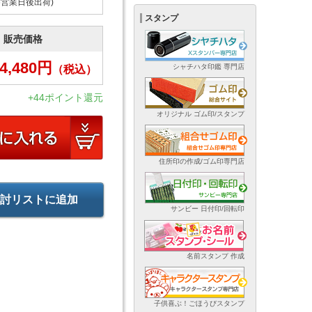
6営業日後出荷)
スタンプ
販売価格
4,480
円
シャチハタ印鑑 専門店
（税込）
+44ポイント還元
オリジナル ゴム印/スタンプ
住所印の作成/ゴム印専門店
討リストに追加
サンビー 日付印/回転印
名前スタンプ 作成
子供喜ぶ！ごほうびスタンプ