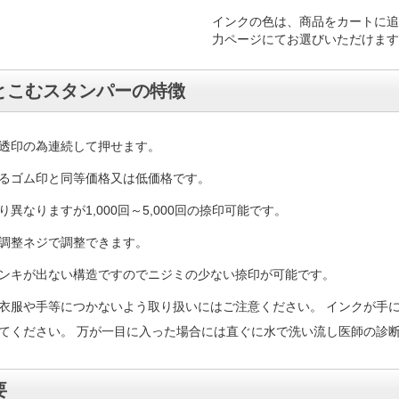
インクの色は、商品をカートに追
力ページにてお選びいただけます
とこむスタンパーの特徴
透印の為連続して押せます。
るゴム印と同等価格又は低価格です。
異なりますが1,000回～5,000回の捺印可能です。
調整ネジで調整できます。
ンキが出ない構造ですのでニジミの少ない捺印が可能です。
衣服や手等につかないよう取り扱いにはご注意ください。 インクが手
てください。 万が一目に入った場合には直ぐに水で洗い流し医師の診
要