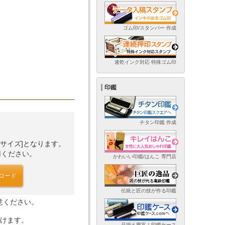
ゴム印/スタンパー 作成
速乾インク対応 特殊ゴム印
印鑑
チタン印鑑 作成
タサイズ]となります。
用ください。
かわいい印鑑/はんこ 専門店
ロード
伝統と匠の技が作る印鑑
意ください。
だけます。
品揃え豊富！印鑑ケース