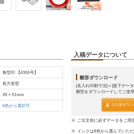
入稿データについて
角型印 【4355号】
雛形ダウンロード
長方形型
[名入れ印刷寸法]＝[版下デー
雛型をダウンロードしてご使
39 × 51mm
ひな形ダウン
8色から選択可
ご注文前に必ずデータをご用
インクは8色から選んでいた