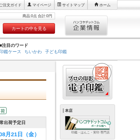
ご注文ガイド
マイページ
サイトマップ
ホーム
商品:0点 合計:0円
カートの中を見る
■注目のワード
印鑑ケース
ちいかわ
子ども印鑑
出荷
本店
常出荷予定日
印鑑・はんこ・実印 専門店
年08月21日
（金）