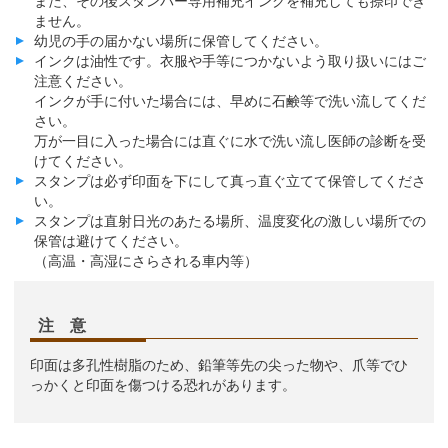
また、その後スタンパー専用補充インクを補充しても捺印でき
ません。
幼児の手の届かない場所に保管してください。
インクは油性です。衣服や手等につかないよう取り扱いにはご
注意ください。
インクが手に付いた場合には、早めに石鹸等で洗い流してくだ
さい。
万が一目に入った場合には直ぐに水で洗い流し医師の診断を受
けてください。
スタンプは必ず印面を下にして真っ直ぐ立てて保管してくださ
い。
スタンプは直射日光のあたる場所、温度変化の激しい場所での
保管は避けてください。
（高温・高湿にさらされる車内等）
注 意
印面は多孔性樹脂のため、鉛筆等先の尖った物や、爪等でひ
っかくと印面を傷つける恐れがあります。