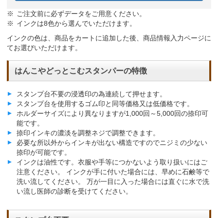
ご注文前に必ずデータをご用意ください。
インクは8色から選んでいただけます。
インクの色は、商品をカートに追加した後、商品情報入力ページに
てお選びいただけます。
はんこやどっとこむスタンパーの特徴
スタンプ台不要の浸透印の為連続して押せます。
スタンプ台を使用するゴム印と同等価格又は低価格です。
ホルダーサイズにより異なりますが1,000回～5,000回の捺印可
能です。
捺印インキの濃淡を調整ネジで調整できます。
必要な所以外からインキが出ない構造ですのでニジミの少ない
捺印が可能です。
インクは油性です。衣服や手等につかないよう取り扱いにはご
注意ください。 インクが手に付いた場合には、早めに石鹸等で
洗い流してください。 万が一目に入った場合には直ぐに水で洗
い流し医師の診断を受けてください。