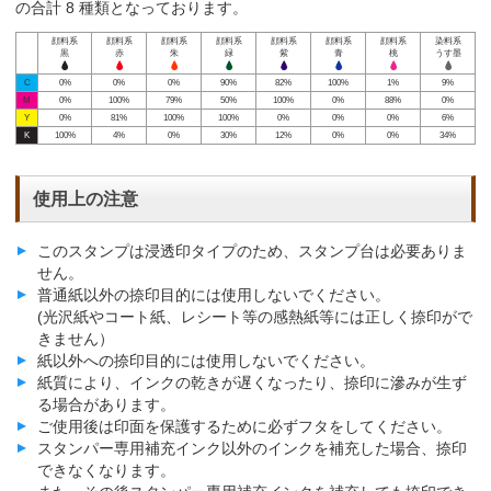
の合計 8 種類となっております。
顔料系
顔料系
顔料系
顔料系
顔料系
顔料系
顔料系
染料系
黒
赤
朱
緑
紫
青
桃
うす墨
C
0%
0%
0%
90%
82%
100%
1%
9%
M
0%
100%
79%
50%
100%
0%
88%
0%
Y
0%
81%
100%
100%
0%
0%
0%
6%
K
100%
4%
0%
30%
12%
0%
0%
34%
使用上の注意
このスタンプは浸透印タイプのため、スタンプ台は必要ありま
せん。
普通紙以外の捺印目的には使用しないでください。
(光沢紙やコート紙、レシート等の感熱紙等には正しく捺印がで
きません）
紙以外への捺印目的には使用しないでください。
紙質により、インクの乾きが遅くなったり、捺印に滲みが生ず
る場合があります。
ご使用後は印面を保護するために必ずフタをしてください。
スタンパー専用補充インク以外のインクを補充した場合、捺印
できなくなります。